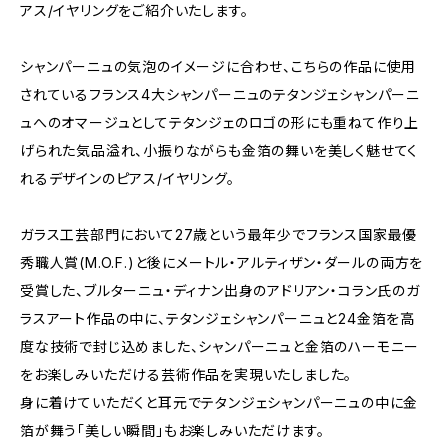
アス/イヤリングをご紹介いたします。
シャンパーニュの気泡のイメージに合わせ、こちらの作品に使用
されているフランス4大シャンパーニュのテタンジェシャンパーニ
ュへのオマージュとしてテタンジェのロゴの形にも重ねて作り上
げられた気品溢れ、小振りながらも金箔の舞いを美しく魅せてく
れるデザインのピアス/イヤリング。
ガラス工芸部門において27歳という最年少でフランス国家最優
秀職人賞(M.O.F.)と後にメートル・アルティザン・ダールの両方を
受賞した、ブルターニュ・ディナン出身のアドリアン・コラン氏のガ
ラスアート作品の中に、テタンジェシャンパーニュと24金箔を高
度な技術で封じ込めました、シャンパーニュと金箔のハーモニー
をお楽しみいただける芸術作品を実現いたしました。
身に着けていただくと耳元でテタンジェシャンパーニュの中に金
箔が舞う「美しい瞬間」もお楽しみいただけます。